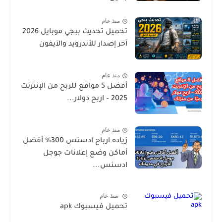
منذ عام
تحميل تحديث ببجي موبايل 2026
آخر إصدار للأندرويد والآيفون
منذ عام
أفضل 5 مواقع للربح من الإنترنت
2025 – اربح دولار...
منذ عام
زياده ارباح ادسنس 300% أفضل
أماكن وضع إعلانات جوجل
ادسنس...
منذ عام
تحميل فيسبوك apk