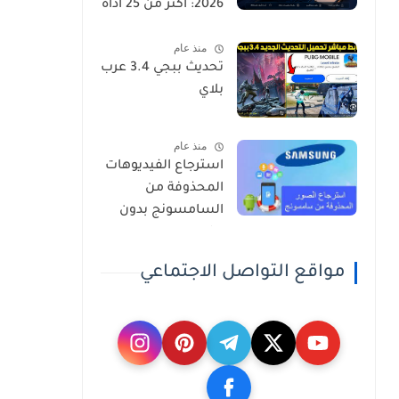
2026: أكثر من 25 أداة
ستوفر الوقت وتزيد
منذ عام
أرباحك
تحديث ببجي 3.4 عرب
بلاي
منذ عام
استرجاع الفيديوهات
المحذوفة من
السامسونج بدون
برامج
مواقع التواصل الاجتماعي