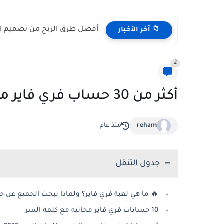
أفضل طرق الربح من تصميم الصور بالذ
📁 آخر الأخبار
2
أكثر من 30 حساب فري فاير مجانا بالفيسبوك (شغال 100%)
reham
منذ عام
جدول التنقل
🔥 ما هي لعبة فري فاير؟ ولماذا يبحث الجميع عن 
10 حسابات فري فاير مجانيه مع كلمة السر