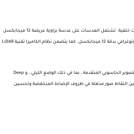
بنظام كاميرا محسن بثلاث عدسات خلفية. تشتمل العدسات على عدسة بزاوية عريضة 12 ميجابكسل
وعدسة بزاوية عريضة بدقة 12 ميجابكسل وعدسة تليفوتوغرافي بدقة 12 ميجابكسل. كما يتضمن نظام الكاميرا تقنية LiDAR
بميزات التصوير الحاسوبي المتقدمة ، بما في ذلك الوضع الليلي ، و Deep
الميزات للمستخدمين التقاط صور مذهلة في ظروف الإضاءة المنخفضة وتحسين