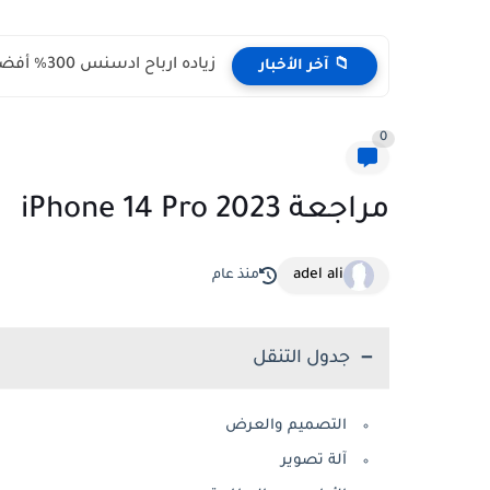
زياده ارباح ادسنس 300% أفضل أماكن وضع إعلانات جوجل ادسنس...
📁 آخر الأخبار
0
مراجعة iPhone 14 Pro 2023
adel ali
منذ عام
جدول التنقل
التصميم والعرض
آلة تصوير