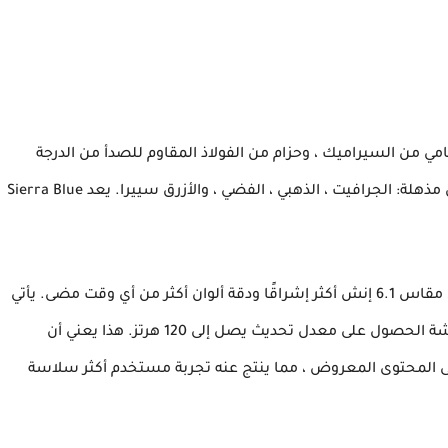
 من السيراميك ، وحزام من الفولاذ المقاوم للصدأ من الدرجة
الفضائية ، وظهر زجاجي متين. الجهاز متوفر بأربعة ألوان مذهلة: الجرافيت ، الذهبي ، الفضي ، والأزرق سييرا. يعد Sierra Blue
بشاشة Super Retina XDR مقاس 6.1 إنش أكثر إشراقًا ودقة ألوان أكثر من أي وقت مضى. يأتي
الجهاز أيضًا مزودًا بتقنية ProMotion ، والتي تتيح للشاشة الحصول على معدل تحديث يصل إلى 120 هرتز. هذا يعني أن
لى المحتوى المعروض ، مما ينتج عنه تجربة مستخدم أكثر سلاسة