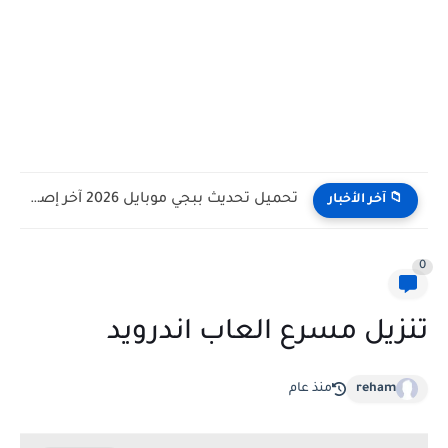
تحميل تحديث ببجي موبايل 2026 آخر إصدار للأندرويد والآيفون
📁 آخر الأخبار
0
تنزيل مسرع العاب اندرويد
reham
منذ عام