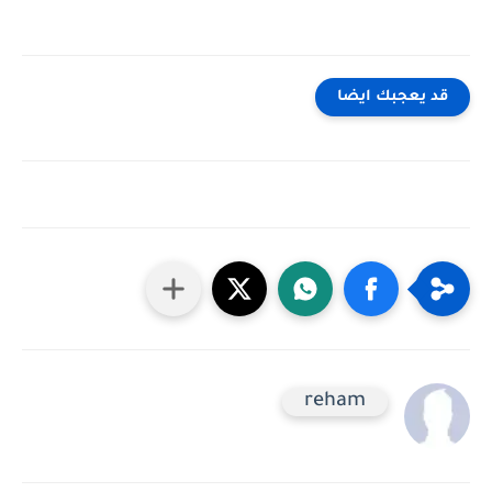
قد يعجبك ايضا
reham