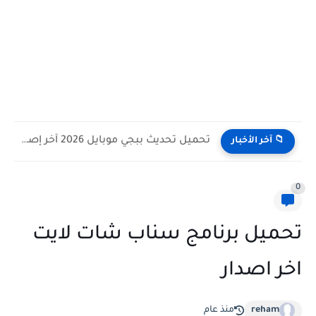
تحميل تحديث ببجي موبايل 2026 آخر إصدار للأندرويد والآيفون
📁 آخر الأخبار
0
تحميل برنامج سناب شات لايت
اخر اصدار
reham
منذ عام