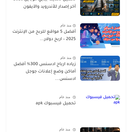
آخر إصدار للأندرويد والآيفون
منذ عام
أفضل 5 مواقع للربح من الإنترنت
2025 – اربح دولار...
منذ عام
زياده ارباح ادسنس 300% أفضل
أماكن وضع إعلانات جوجل
ادسنس...
منذ عام
تحميل فيسبوك apk
منذ عام