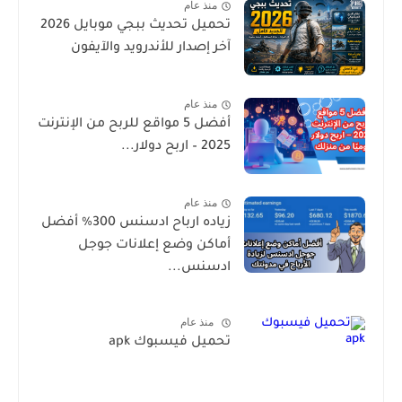
منذ عام
تحميل تحديث ببجي موبايل 2026
آخر إصدار للأندرويد والآيفون
منذ عام
أفضل 5 مواقع للربح من الإنترنت
2025 – اربح دولار...
منذ عام
زياده ارباح ادسنس 300% أفضل
أماكن وضع إعلانات جوجل
ادسنس...
منذ عام
تحميل فيسبوك apk