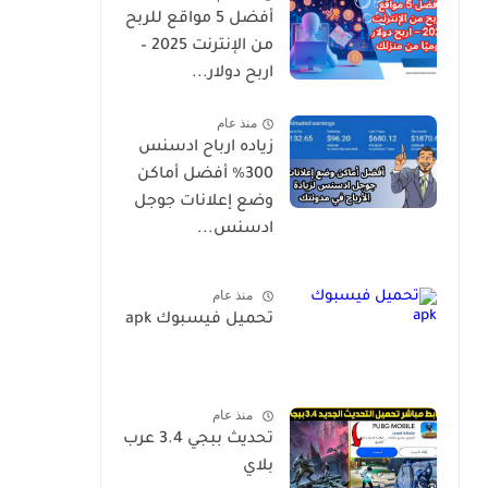
أفضل 5 مواقع للربح
من الإنترنت 2025 –
اربح دولار...
منذ عام
زياده ارباح ادسنس
300% أفضل أماكن
وضع إعلانات جوجل
ادسنس...
منذ عام
تحميل فيسبوك apk
منذ عام
تحديث ببجي 3.4 عرب
بلاي